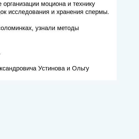
е организации моциона и технику
док исследования и хранения спермы.
соломинках, узнали методы
.
ксандровича Устинова и Ольгу