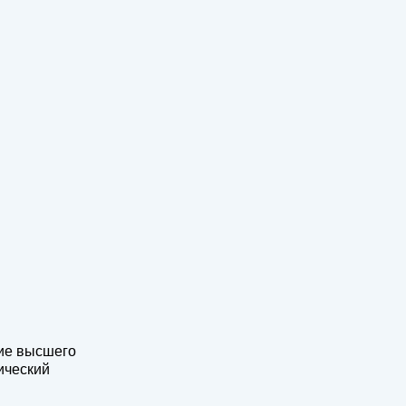
ие высшего
ический