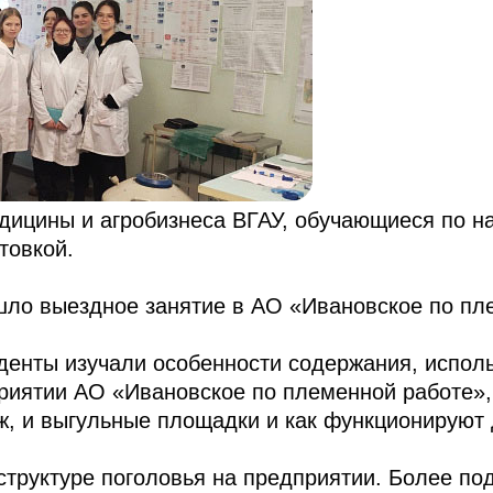
дицины и агробизнеса ВГАУ, обучающиеся по н
товкой.
ошло выездное занятие в АО «Ивановское по пл
уденты изучали особенности содержания, испол
риятии АО «Ивановское по племенной работе»,
еж, и выгульные площадки и как функционируют
структуре поголовья на предприятии. Более по